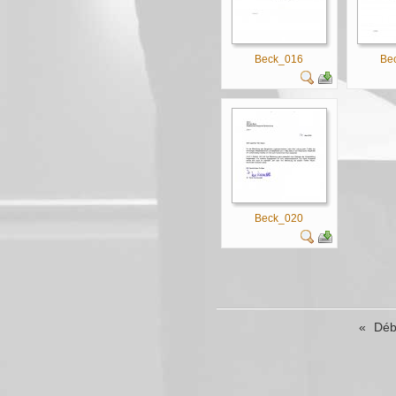
Beck_016
Be
Beck_020
«
Déb