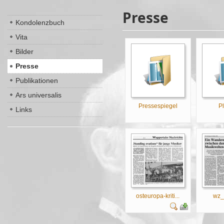
Presse
Kondolenzbuch
Vita
Bilder
Presse
Publikationen
Ars universalis
Pressespiegel
P
Links
osteuropa-kriti...
wz_