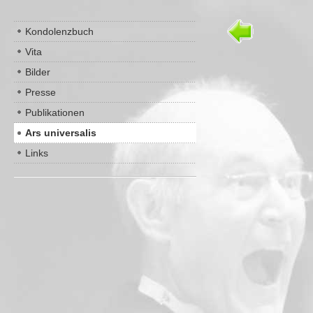
Kondolenzbuch
Vita
Bilder
Presse
Publikationen
Ars universalis
Links