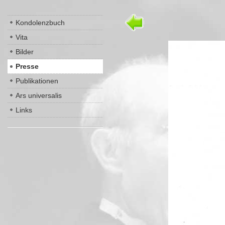
Kondolenzbuch
Vita
Bilder
Presse
Publikationen
Ars universalis
Links